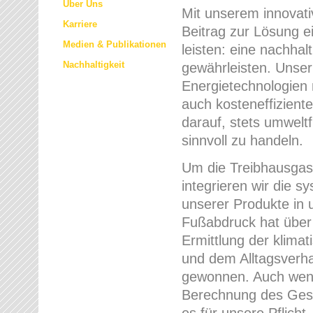
Über Uns
Mit unserem innovat
Karriere
Beitrag zur Lösung e
Medien & Publikationen
leisten: eine nachha
Nachhaltigkeit
gewährleisten. Unser 
Energietechnologien 
auch kosteneffizient
darauf, stets umwelt
sinnvoll zu handeln.
Um die Treibhausgase
integrieren wir die s
unserer Produkte in
Fußabdruck hat über 
Ermittlung der klima
und dem Alltagsver
gewonnen. Auch wenn
Berechnung des Gesa
es für unsere Pflicht