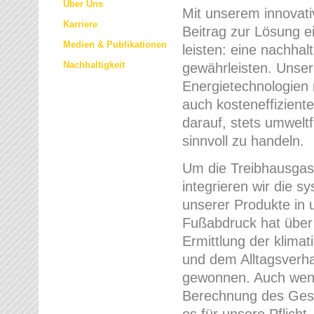
Über Uns
Mit unserem innovat
Karriere
Beitrag zur Lösung e
Medien & Publikationen
leisten: eine nachha
Nachhaltigkeit
gewährleisten. Unser 
Energietechnologien 
auch kosteneffizient
darauf, stets umwelt
sinnvoll zu handeln.
Um die Treibhausgase
integrieren wir die s
unserer Produkte in
Fußabdruck hat über 
Ermittlung der klima
und dem Alltagsver
gewonnen. Auch wenn
Berechnung des Gesa
es für unsere Pflicht