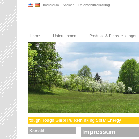
Impressum
Sitemap
Datenschutzerklärung
Home
Unternehmen
Produkte & Dienstleistungen
toughTrough GmbH /// Rethinking Solar Energy
Kontakt
Impressum