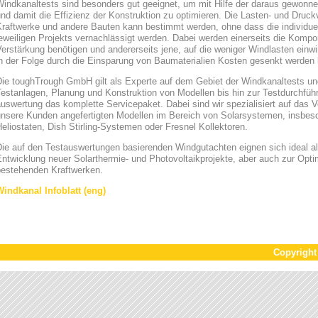
Windkanaltests sind besonders gut geeignet, um mit Hilfe der daraus gewonn
nd damit die Effizienz der Konstruktion zu optimieren. Die Lasten- und Druck
Kraftwerke und andere Bauten kann bestimmt werden, ohne dass die individue
eweiligen Projekts vernachlässigt werden. Dabei werden einerseits die Kompon
Verstärkung benötigen und andererseits jene, auf die weniger Windlasten ei
in der Folge durch die Einsparung von Baumaterialien Kosten gesenkt werden
Die toughTrough GmbH gilt als Experte auf dem Gebiet der Windkanaltests un
Testanlagen, Planung und Konstruktion von Modellen bis hin zur Testdurchfüh
uswertung das komplette Servicepaket. Dabei sind wir spezialisiert auf das V
unsere Kunden angefertigten Modellen im Bereich von Solarsystemen, insbeso
eliostaten, Dish Stirling-Systemen oder Fresnel Kollektoren.
ie auf den Testauswertungen basierenden Windgutachten eignen sich ideal al
ntwicklung neuer Solarthermie- und Photovoltaikprojekte, aber auch zur Opti
bestehenden Kraftwerken.
Windkanal Infoblatt (eng)
Copyrigh