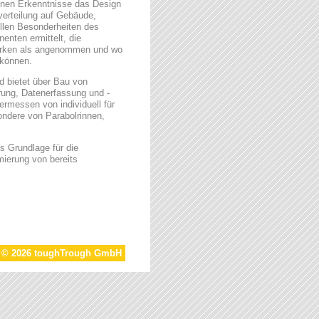
enen Erkenntnisse das Design
verteilung auf Gebäude,
llen Besonderheiten des
enten ermittelt, die
nwirken als angenommen und wo
 können.
d bietet über Bau von
rung, Datenerfassung und -
ermessen von individuell für
ndere von Parabolrinnen,
s Grundlage für die
mierung von bereits
t © 2026 toughTrough GmbH