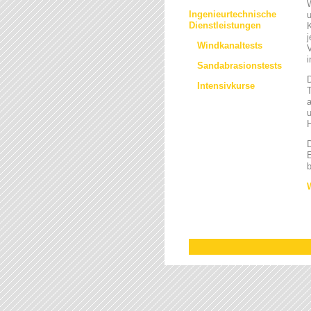
Ingenieurtechnische
u
Dienstleistungen
j
Windkanaltests
Sandabrasionstests
Intensivkurse
a
H
D
E