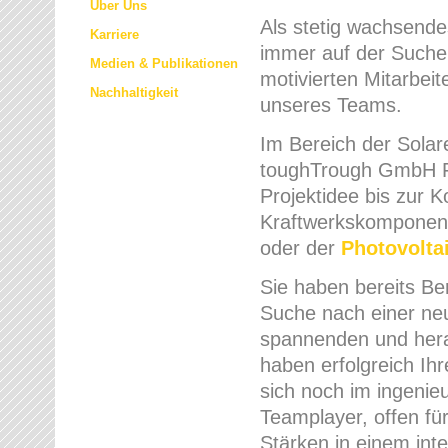
Über Uns
Als stetig wachsend
Karriere
immer auf der Suche 
Medien & Publikationen
motivierten Mitarbeit
Nachhaltigkeit
unseres Teams.
Im Bereich der Solare
toughTrough GmbH Fa
Projektidee bis zur 
Kraftwerkskomponent
oder der
Photovolta
Sie haben bereits Be
Suche nach einer ne
spannenden und hera
haben erfolgreich Ih
sich noch im ingenie
Teamplayer, offen fü
Stärken in einem int